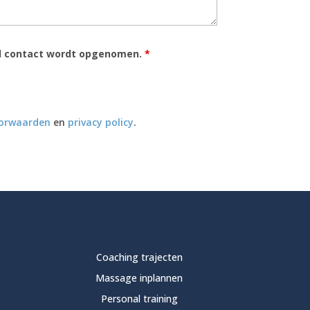
ail contact wordt opgenomen.
*
orwaarden
en
privacy policy
.
Coaching trajecten
Massage inplannen
Personal training