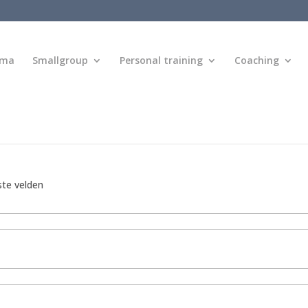
mma
Smallgroup
Personal training
Coaching
ste velden