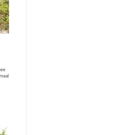
mee
emaal