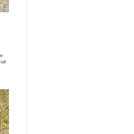
de
mall