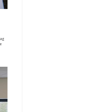
dag
je