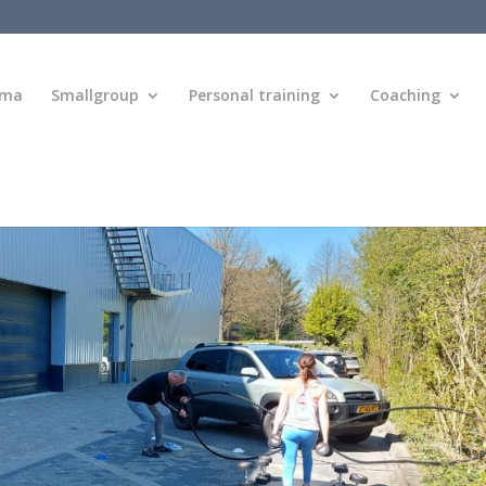
mma
Smallgroup
Personal training
Coaching